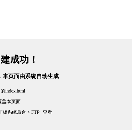
务！
值得信赖
产品中心
客户案例
服务中心